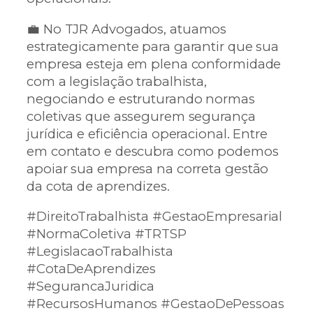
💼 No TJR Advogados, atuamos
estrategicamente para garantir que sua
empresa esteja em plena conformidade
com a legislação trabalhista,
negociando e estruturando normas
coletivas que assegurem segurança
jurídica e eficiência operacional. Entre
em contato e descubra como podemos
apoiar sua empresa na correta gestão
da cota de aprendizes.
#DireitoTrabalhista
#GestaoEmpresarial
#NormaColetiva
#TRTSP
#LegislacaoTrabalhista
#CotaDeAprendizes
#SegurancaJuridica
#RecursosHumanos
#GestaoDePessoas