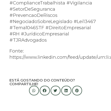
#ComplianceTrabalhista
#Vigilancia
#SetorDeSeguranca
#PrevencaoDeRiscos
#NegociadoSobreLegislado
#Lei13467
#Tema1046STF
#DireitoEmpresarial
#RH
#JurídicoEmpresarial
#TJRAdvogados
Fonte:
https://www.linkedin.com/feed/update/urn:li
ESTÁ GOSTANDO DO CONTEÚDO?
COMPARTILHE!